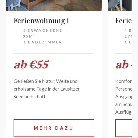
Ferienwohnung I
Ferien
4 ERWACHSENE
4 ER
35M²
27M²
1 BADEZIMMER
1 BA
ab €55
ab 
Genießen Sie Natur, Weite und
Komfortabl
erholsame Tage in der Lausitzer
Personen.
Seenlandschaft.
Ausgangsp
am Schlab
Ausflüge i
MEHR DAZU