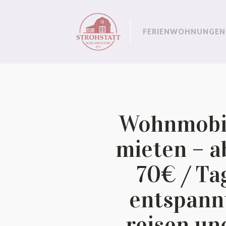
FERIENWOHNUNGEN
Wohnmobi
mieten – a
70€ / Ta
entspann
reisen un