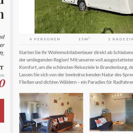
n
nd
4 PERSONEN
15M²
1 BADEZ
er
Starten Sie Ihr Wohnmobilabenteuer direkt ab Schlabend
t.
der umliegenden Region! Mit unseren voll ausgestattet
HT
Komfort, um die schönsten Reiseziele in Brandenburg, d
Lassen Sie sich von der beeindruckenden Natur des Spree
Ab
0
Fließen und dichten Wäldern – ein Paradies für Radfahre