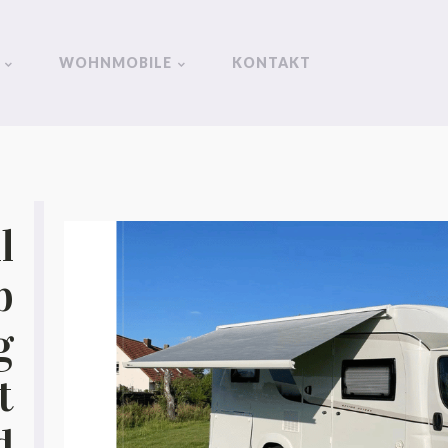
WOHNMOBILE
KONTAKT
l
b
g
t
d