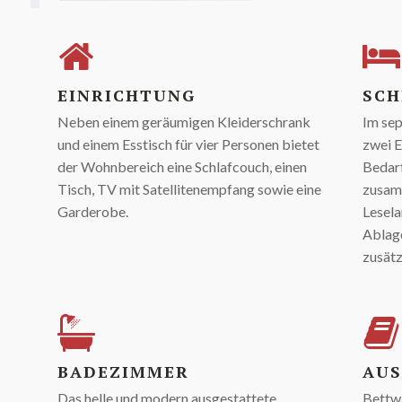
EINRICHTUNG
SCH
Neben einem geräumigen Kleiderschrank
Im sep
und einem Esstisch für vier Personen bietet
zwei E
der Wohnbereich eine Schlafcouch, einen
Bedar
Tisch, TV mit Satellitenempfang sowie eine
zusam
Garderobe.
Lesela
Ablag
zusätz
BADEZIMMER
AUS
Das helle und modern ausgestattete
Bettw